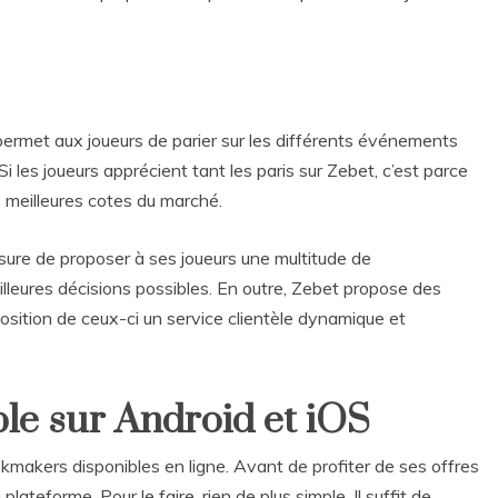
permet aux joueurs de parier sur les différents événements
 Si les joueurs apprécient tant les paris sur Zebet, c’est parce
les meilleures cotes du marché.
esure de proposer à ses joueurs une multitude de
illeures décisions possibles. En outre, Zebet propose des
osition de ceux-ci un service clientèle dynamique et
ble sur Android et iOS
makers disponibles en ligne. Avant de profiter de ses offres
plateforme. Pour le faire, rien de plus simple. Il suffit de