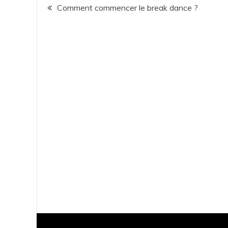
Navigation
Comment commencer le break dance ?
de
l’article