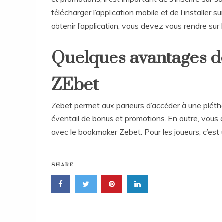
télécharger l’application mobile et de l’installer
obtenir l’application, vous devez vous rendre sur
Quelques avantages de
ZEbet
Zebet permet aux parieurs d’accéder à une pléthor
éventail de bonus et promotions. En outre, vous a
avec le bookmaker Zebet. Pour les joueurs, c’est 
SHARE