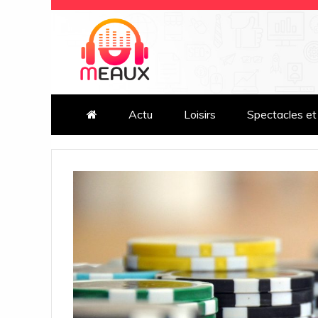
Skip
to
content
Battle De Meaux : le
Actu
Loisirs
Spectacles et 