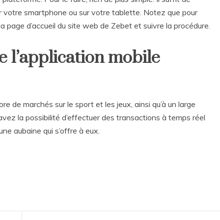
 sur votre smartphone ou sur votre tablette. Notez que pour
 la page d’accueil du site web de Zebet et suivre la procédure.
 l’application mobile
e de marchés sur le sport et les jeux, ainsi qu’à un large
vez la possibilité d’effectuer des transactions à temps réel
une aubaine qui s’offre à eux.